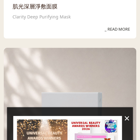
肌光深層淨敷面膜
Clarity Deep Purifying Mask
_ READ MORE
×